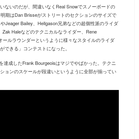
ないのだが、間違いなくReal Snowでスノーボードの
明期はDan Brisseがストリートのセクションのサイズで
やJeager Bailey、Hellgason兄弟などの超個性派のライダ
hubert、Zak Haleなどのテクニカルなライダー、Rene
bechなどのオールラウンダーというように様々なスタイルのライダ
ができる」コンテストになった。
を達成したFrank Bourgeoisはマジでやばかった。テクニ
ションのスケールが段違いというように全部が揃ってい