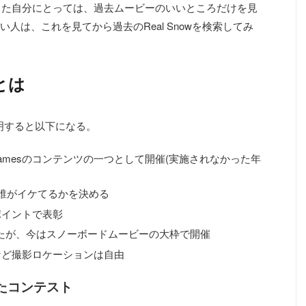
てきた自分にとっては、過去ムービーのいいところだけを見
人は、これを見てから過去のReal Snowを検索してみ
wとは
り説明すると以下になる。
er Xgamesのコンテンツの一つとして開催(実施されなかった年
誰がイケてるかを決める
ポイントで表彰
たが、今はスノーボードムービーの大枠で開催
など撮影ロケーションは自由
たコンテスト