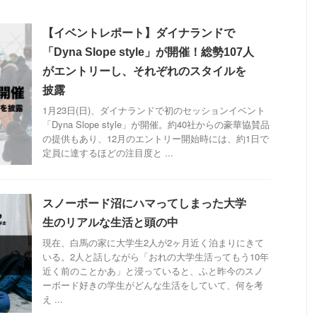
【イベントレポート】ダイナランドで
「Dyna Slope style」が開催！総勢107人
がエントリーし、それぞれのスタイルを
披露
1月23日(日)、ダイナランドで初のセッションイベント
「Dyna Slope style」が開催。約40社からの豪華協賛品
の提供もあり、12月のエントリー開始時には、約1日で
定員に達するほどの注目度と ...
スノーボード沼にハマってしまった大学
生のリアルな生活と頭の中
現在、白馬の家に大学生2人が2ヶ月近く泊まりにきて
いる。2人と話しながら「おれの大学生活ってもう10年
近く前のことかあ」と浸っていると、ふと昨今のスノ
ーボード好きの学生がどんな生活をしていて、何を考
え ...