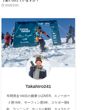
2026/2/20
Takahiro241
年間滑走100日の横乗りLOVER。スノーボー
ド歴15年、サーフィン歴3年、スケボー歴8
年。ランニング、サッカー観戦、カメラなど