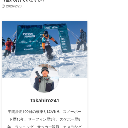
2026/2/20
Takahiro241
年間滑走100日の横乗りLOVER。スノーボー
ド歴15年、サーフィン歴3年、スケボー歴8
年。ランニング、サッカー観戦、カメラなど