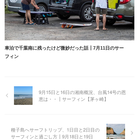
車泊で千葉南に残ったけど微妙だった話┃7月11日のサー
フィン
9月15日と16日の湘南概況、台風14号の恩
恵は・・┃サーフィン【茅ヶ崎】
種子島へサーフトリップ、1日目と2日目の
サーフィンと過ごし方┃9月18日と19日