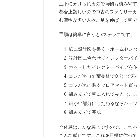
上下に分けられるので荷物も積みやす
都合上難しいので中古のファミリーカ
む荷物が多い人や、足を伸ばして車で
手順は簡単に言うと8ステップです。
紙に設計図を書く（ホームセン
設計図に合わせてイレクターパ
カットしたイレクターパイプを
コンパネ（針葉樹林でOK）で天
コンパネに貼るフロアマット買
組み立てて車に入れてみる（ここ
細かい部分にこだわるならパー
組み立てて完成
全体感はこんな感じですので、これか
こんな感じです。これを目標に作って