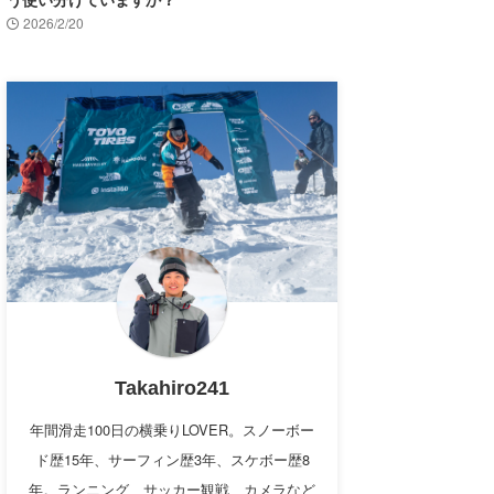
2026/2/20
Takahiro241
年間滑走100日の横乗りLOVER。スノーボー
ド歴15年、サーフィン歴3年、スケボー歴8
年。ランニング、サッカー観戦、カメラなど