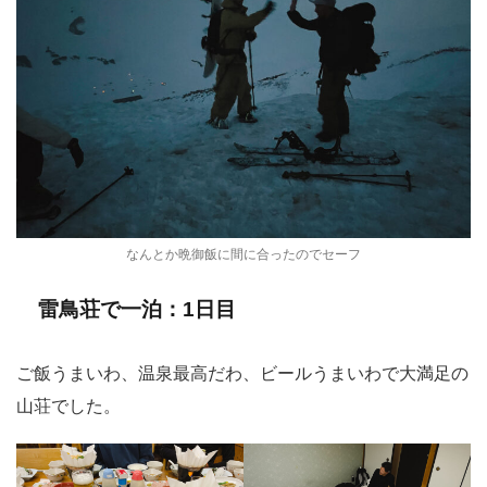
なんとか晩御飯に間に合ったのでセーフ
雷鳥荘で一泊：1日目
ご飯うまいわ、温泉最高だわ、ビールうまいわで大満足の
山荘でした。