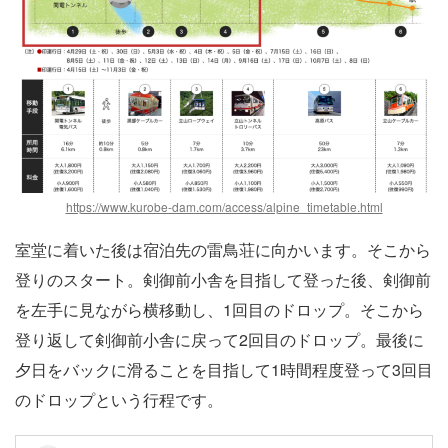
https://www.kurobe-dam.com/access/alpine_timetable.html
室堂に着いた後は宿泊先の雷鳥荘に向かいます。そこから
登りのスタート。剣御前小舎を目指して登った後、剣御前
を左手に見ながら横移動し、1回目のドロップ。そこから
登り返して剣御前小舎に戻って2回目のドロップ。最後に
夕日をバックに滑ることを目指して1時間程度登って3回目
のドロップという行程です。